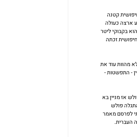
מדובר היה בחיפושית קטנה 
Maladera insa). החיפושית הגיע ארצה כעולה 
וא בקבוקי ליטר 
יפושית זכתה 
א מהוות עוד את 
אוכלוסין - התפשטות - 
ש אז מניין בא 
התגלה פולש 
י לפרסם מאמר 
ה העברית.