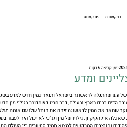
בתקשורת
פודקאסט
זמן קריאה 6 דקות
ליינים ומדע
ו של עש שהתגלה לראשונה בישראל ותואר כמין חדש למדע בשנת 2005
ן עורר הדים רבים בארץ ובעולם, דבר חריג כשמדובר בגילוי מין חד
קר שתאר את המין לראשונה זיהה את הזחל שלו עם אותה תולעת
 שאכלה את הקיקיון. גילויו של מין תנ"כי לא יכול היה לעבור ב
ודים והנוצרים המבקשים למצוא תמיד קישורים בין העולם התנ"כ