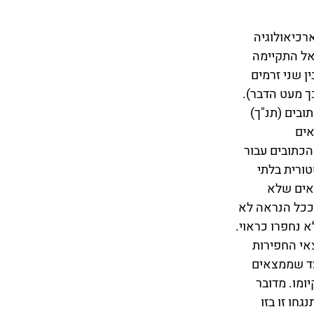
כיאולוגיה 
ל התקיימה 
ן שני זרמים 
 מעט הדבר). 
בים (תנ"ך) 
ים 
הכתובים עבור 
ורית בלתי 
אים שלא 
ככל הנראה לא 
א נחפרו כראוי. 
י החפירות 
עד שממצאים 
ומו. מדובר 
חו זו בזו 