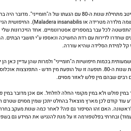
תופעה דומה זכורה לי היטב מתחילת שנות ה-80 עם הגעתו של ה"חומייני". 
ממשפחת הזיבליתיים (שמה מלדרה מטרידה או nabilis
התפשטה לכל עבר במספרים אסטרונומיים. אחד הזיכרונות שלי ה
ם שחדרו לדירות עם רדת החשיכה ונאספו ע"י תושבי הבתים. הח
רמז קל למידת הסלידה שהיא עוררה.
עותית בכמות חיפושיות ה"חומייני" ולמרות שהן עדיין כאן הן ל
המטרד האיום של תחילת שנות ה-80. תופעה זו של הופעת מין חדש - התפוצצות 
ם רבים שבהם מין פלש לאזור מסוים.
מין פולש ולא במין מקומי החלה לחלחל. אם אכן מדובר במין פול
מדע עוד קודם לכן מארץ מוצאו? בהחלט יתכן שמין מסוים שטרם 
לראשונה. האם זהו הסיפור גם פה? לאחר כמה שנות מעקב בחרת
מוד) ובחרתי בפלטפורמה זו על מנת להנגיש את המידע גם בשפ