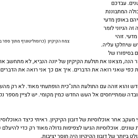
ים. עבדכם 
לה המתבוננת 
ם באופן מדעי 
זה הגיוני לומר 
דעי. זוהי 
צמח הקיקיון  (כרומוליטוגרף מתוך ספר בוטני 7
ש שיחלקו עליה. 
ם בסיפורו של 
ומר הנה, מצאנו את תולעת הקיקיון של יונה הנביא, לא מתחשב או
כפי שאני רואה את הדברים. איך אם כך אני רואה את הדברים?
דש והוא זוהה עם התולעת התנ"כית הופתעתי מאוד. לא רק מהשי
בדה שמתייחסים אל העש החדש כמין מקומי. יש לציין מספר נקו
עקב אחר אוכלוסיות של דובון הקיקיון. ראיתי כיצד האוכלוסיו
שונים. אוכלוסיות הגיעו לצפיפות גדולה מאוד רק כדי להיעלם 
ט ביותר של דובון הקיקיון היה חוסר יציבות.