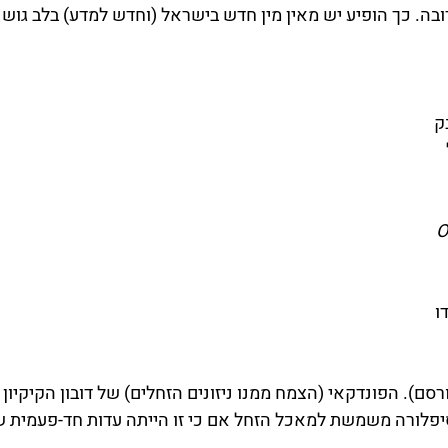
בה. כך הופיע יש מאין מין חדש בישראל (וחדש למדע) בלב גוש ד
ק 
O
ו 
ם). הפונדקאי (הצמח ממנו ניזונים הזחלים) של דובון הקיקיון 
סיפלורה משמשת למאכל הזחל אם כי זו הייתה עדות חד-פעמית 