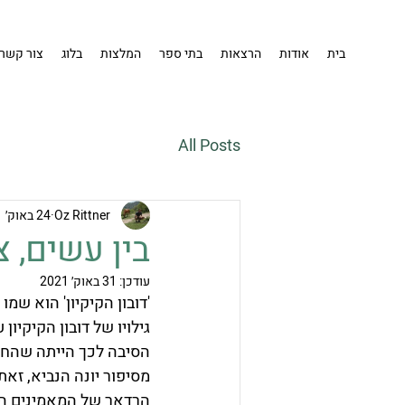
בית
אודות
הרצאות
בתי ספר
המלצות
בלוג
צור קשר
All Posts
Oz Rittner
24 באוק׳ 2021
בין עשים, צ
עודכן:
31 באוק׳ 2021
'דובון הקיקיון' הוא שמ
גילויו של דובון הקיקיו
הסיבה לכך הייתה שהחו
מסיפור יונה הנביא, זאת
הרדאר של המאמינים היה