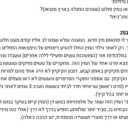
גדולות:
או במין פולש (שטרם התגלה בארץ מוצאו)?
תנ"כית?
ות:
 לו פתאום מין חדש. הטענה שלא שמנו לב אליו קודם מעט חלשה.
ד. רק לאחר גילוי המין החלו להגיע דיווחים על הימצאות הזחלים
 במלכודות אור (המושכות עשים ופעילי לילה אחרים) שעבדו שני
צא פרט אחד של המין הזה. מחקרים על עשים מזיקים שנעשו ב
נים מקיקיון באופן קבוע. דובון הקיקיון לא היה אחד מהם למרות 
 הקיקיון. גם אספני וחוקרי הפרפרים והעשים לא ראו מעולם את 
אלא עד לאחר גילויו (פרט ראשון שראיתי חדר לבי
 יותר בכל קיץ).
המין הזה שמר על אלמוניותו בגוש דן (המין קיים בעיקר בגוש דן
חינו בו, סביר יותר שלפתע הופיע בדרך לא דרך (אולי כמו מיני
עים או דרך מוצרי תעשייה מהמזרח, יש הרבה כאלה).